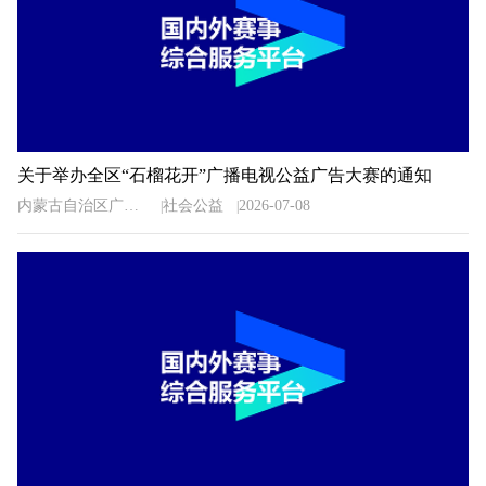
关于举办全区“石榴花开”广播电视公益广告大赛的通知
内蒙古自治区广播电视局
社会公益
2026-07-08