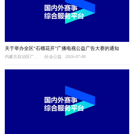
关于举办全区“石榴花开”广播电视公益广告大赛的通知
内蒙古自治区广播电视局
社会公益
2026-07-08