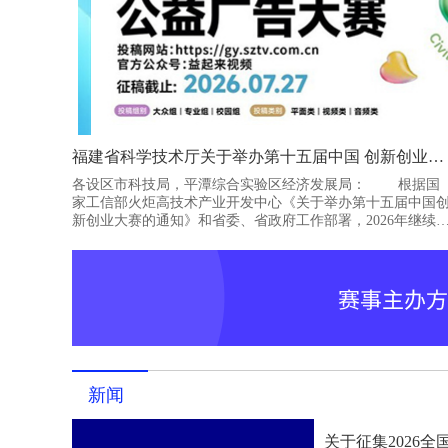
福建省科学技术厅关于举办第十五届中国 创新创业大赛（福建赛区）暨第十四届福建创新创业大赛的通知
各设区市科技局，平潭综合实验区经济发展局： 根据国
家工信部火炬高技术产业开发中心《关于举办第十五届中国
新创业大赛的通知》和省委、省政府工作部署，2026年继续
办第十五届中国创新创业大赛（福建赛区）暨第十四届福建
新创业大赛。现将有关事项通知如下： 一、重点事项
（一）本届大赛采用分级举办、逐级评选、择优晋级的
式。大赛组织按照《第十五届中国创新创业大赛（福建赛区
暨第十四届福建创新创业大赛组织方案》（见附件）执行。
赛坚持赛事的公益性，不向参赛企业收取任何参赛费用。
（二）请各设区市科技局，平潭综合实验区经济发展局
（以下简称“设区市组织单位”）积极向辖区内的企业介绍、宣
传大赛方案，做好大赛组织报名工作。大赛报名网站：
新闻
www.cxcyds.com。企业报名截止日期为2026年6月30日。请各
设区市组织单位及时督促辖区内的企业按时提交，并负责对
赛项目予以审核确认。 （三）请各设区市组织单位按照
关于征集2026