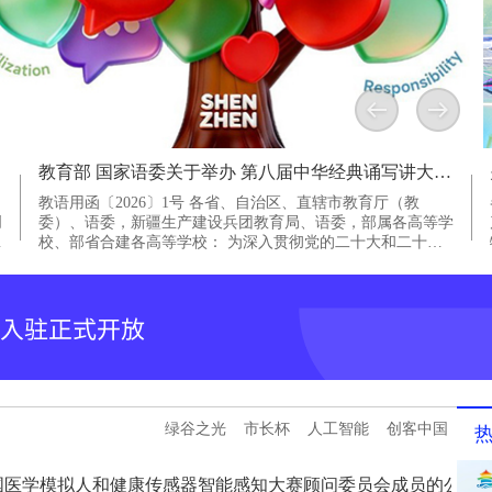
教育部 国家语委关于举办 第八届中华经典诵写讲大赛的通知
教语用函〔2026〕1号 各省、自治区、直辖市教育厅（教
创
委）、语委，新疆生产建设兵团教育局、语委，部属各高等学
举
校、部省合建各高等学校： 为深入贯彻党的二十大和二十届
创
历次全会精神，落实国家通用语言文字法、民族团结进步促进
法、《全民阅读促进条例》，实施《教育强国建设规划纲要
形
（2024—2035年）》，服务教育强国、文化强国建设，教育
）
部、国家语委决定举办第八届中华经典诵写讲大赛（以下简称
大
大赛）。现将有关事项通知如下。 一、大赛主题 赓续文脉，
典耀中华 二、赛事平台 大赛官网：https://jdsxj.eduyun.cn。参
赛者可通过官网查看各赛项赛程具体要求、工作安排、报名参
赛、上传作品、查看赛事通知和名单公示、下载证书等。同
时，可通过中华经典诵读工程微信公众号（zhjdsdgc）、抖音
绿谷之光
市长杯
人工智能
创客中国
号、视频号和中国语言文字“学习强国”号等获取大赛相关信
参
息。 三、大赛赛项 本届大赛分四个赛项：“诵读中国”诵读大
赛、“诗教中国”讲解大赛、“笔墨中国”书写大赛、“印记中国”
全国医学模拟人和健康传感器智能感知大赛顾问委员会成员的公告