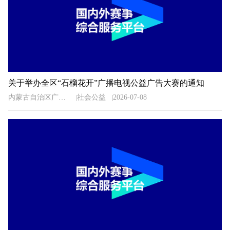
关于举办全区“石榴花开”广播电视公益广告大赛的通知
内蒙古自治区广播电视局
社会公益
2026-07-08