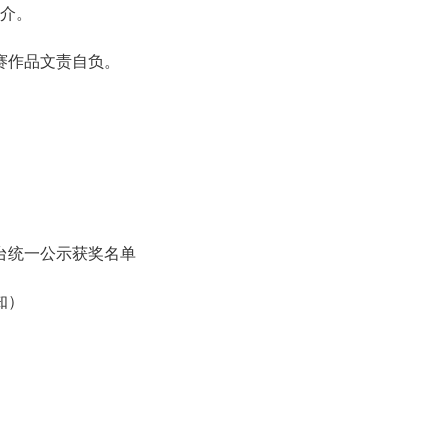
简介。
赛作品文责自负。
平台统一公示获奖名单
知）