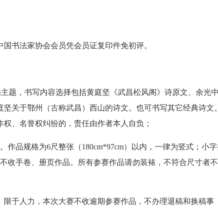
中国书法家协会会员凭会员证复印件免初评。
”为主题，书写内容选择包括黄庭坚《武昌松风阁》诗原文、余光
庭坚关于鄂州（古称武昌）西山的诗文。也可书写其它经典诗文
作权、名誉权纠纷的，责任由作者本人自负；
作品规格为6尺整张（180cm*97cm）以内，一律为竖式；小字
览不收手卷、册页作品。所有参赛作品请勿装裱，不符合尺寸者
送。限于人力，本次大赛不收逾期参赛作品，不办理退稿和换稿事