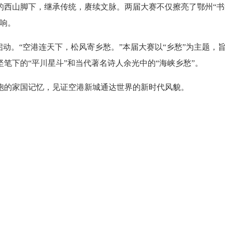
的西山脚下，继承传统，赓续文脉。两届大赛不仅擦亮了鄂州“书
响。
式启动。“空港连天下，松风寄乡愁。”本届大赛以“乡愁”为主题，
笔下的“平川星斗”和当代著名诗人余光中的“海峡乡愁”。
胞的家国记忆，见证空港新城通达世界的新时代风貌。