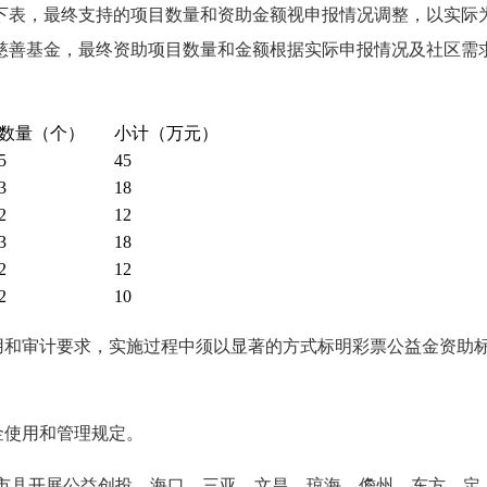
下表，最终支持的项目数量和资助金额视申报情况调整，以实际
慈善基金，最终资助项目数量和金额根据实际申报情况及社区需
数量（个）
小计（万元）
5
45
3
18
2
12
3
18
2
12
2
10
用和审计要求，实施过程中须以显著的方式标明彩票公益金资助
金使用和管理规定。
持各市县开展公益创投，海口、三亚、文昌、琼海、儋州、东方、定