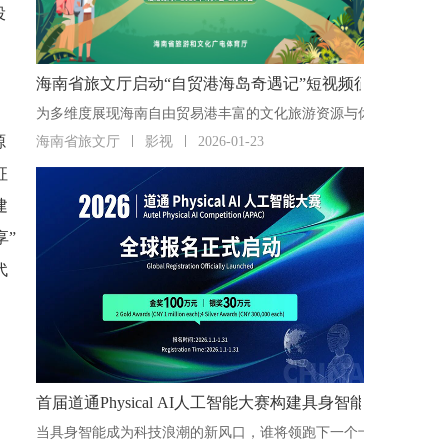
投
海南省旅文厅启动“自贸港海岛奇遇记”短视频征集活动
源
海南省旅文厅
影视
2026-01-23
征
建
享”
代
首届道通Physical AI人工智能大赛构建具身智能“人才