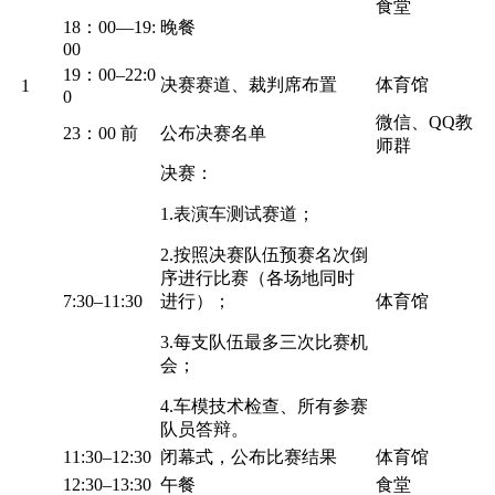
食堂
18：00—19:
晚餐
00
19：00–22:0
决赛赛道、裁判席布置
体育馆
1
0
微信、QQ教
23：00 前
公布决赛名单
师群
决赛：
1.表演车测试赛道；
2.按照决赛队伍预赛名次倒
序进行比赛（各场地同时
7:30–11:30
进行）；
体育馆
3.每支队伍最多三次比赛机
会；
4.车模技术检查、所有参赛
队员答辩。
11:30–12:30
闭幕式，公布比赛结果
体育馆
12:30–13:30
午餐
食堂