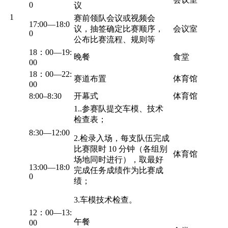
0
议
1
赛前领队会议或视频会
17:00—18:0
议，抽签确定比赛顺序，
会议室
0
公布比赛流程、规则等
18：00—19:
晚餐
食堂
00
18：00—22:
赛道布置
体育馆
00
8:00–8:30
开幕式
体育馆
1..参赛队提交车模、技术
检查表；
8:30—12:00
2.检录入场，每支队伍完成
比赛限时 10 分钟（各组别
体育馆
场地同时进行），取最好
13:00—18:0
完成任务成绩作为比赛成
0
绩；
3.车模技术检查。
12：00—13:
午餐
00