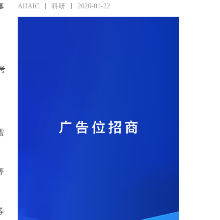
事
AIIAIC
科研
2026-01-22
考
需
等
等