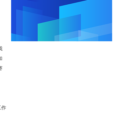
我
加
赛
工作