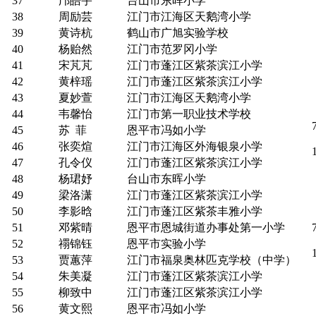
37
邝皓宇
台山市东晖小学
38
周励芸
江门市江海区天鹅湾小学
39
黄诗杭
鹤山市广旭实验学校
40
杨贻然
江门市范罗冈小学
41
宋芃芃
江门市蓬江区紫茶滨江小学
42
黄梓瑶
江门市蓬江区紫茶滨江小学
43
夏妙萱
江门市江海区天鹅湾小学
44
韦馨怡
江门市第一职业技术学校
45
苏 菲
恩平市冯如小学
46
张奕煊
江门市江海区外海银泉小学
47
孔令仪
江门市蓬江区紫茶滨江小学
48
杨珺妤
台山市东晖小学
49
梁洛潇
江门市蓬江区紫茶滨江小学
50
李影晗
江门市蓬江区紫茶丰雅小学
51
邓紫晴
恩平市恩城街道办事处第一小学
52
禤锦钰
恩平市实验小学
53
贾蕙萍
江门市福泉奥林匹克学校（中学）
54
朱美凝
江门市蓬江区紫茶滨江小学
55
柳致中
江门市蓬江区紫茶滨江小学
56
黄文熙
恩平市冯如小学