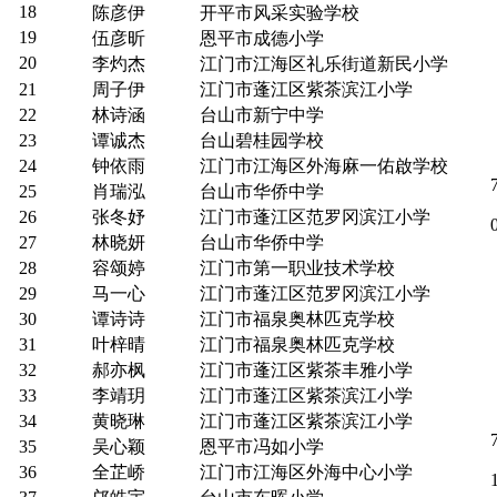
18
陈彦伊
开平市风采实验学校
19
伍彦昕
恩平市成德小学
20
李灼杰
江门市江海区礼乐街道新民小学
21
周子伊
江门市蓬江区紫茶滨江小学
22
林诗涵
台山市新宁中学
23
谭诚杰
台山碧桂园学校
24
钟依雨
江门市江海区外海麻一佑啟学校
25
肖瑞泓
台山市华侨中学
26
张冬妤
江门市蓬江区范罗冈滨江小学
27
林晓妍
台山市华侨中学
28
容颂婷
江门市第一职业技术学校
29
马一心
江门市蓬江区范罗冈滨江小学
30
谭诗诗
江门市福泉奥林匹克学校
31
叶梓晴
江门市福泉奥林匹克学校
32
郝亦枫
江门市蓬江区紫茶丰雅小学
33
李靖玥
江门市蓬江区紫茶滨江小学
34
黄晓琳
江门市蓬江区紫茶滨江小学
35
吴心颖
恩平市冯如小学
36
全芷峤
江门市江海区外海中心小学