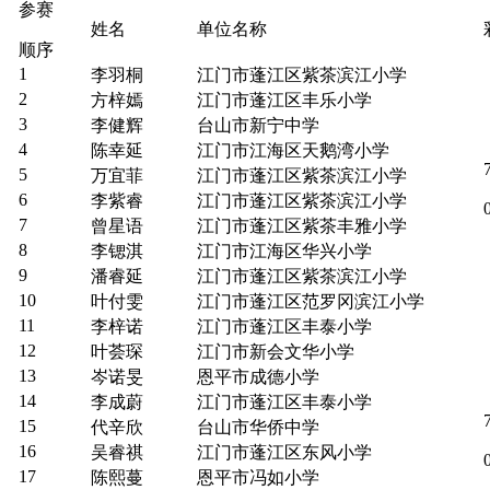
参赛
姓名
单位名称
顺序
1
李羽桐
江门市蓬江区紫茶滨江小学
2
方梓嫣
江门市蓬江区丰乐小学
3
李健辉
台山市新宁中学
4
陈幸延
江门市江海区天鹅湾小学
5
万宜菲
江门市蓬江区紫茶滨江小学
6
李紫睿
江门市蓬江区紫茶滨江小学
7
曾星语
江门市蓬江区紫茶丰雅小学
8
李锶淇
江门市江海区华兴小学
9
潘睿延
江门市蓬江区紫茶滨江小学
10
叶付雯
江门市蓬江区范罗冈滨江小学
11
李梓诺
江门市蓬江区丰泰小学
12
叶荟琛
江门市新会文华小学
13
岑诺旻
恩平市成德小学
14
李成蔚
江门市蓬江区丰泰小学
15
代辛欣
台山市华侨中学
16
吴睿祺
江门市蓬江区东风小学
17
陈熙蔓
恩平市冯如小学