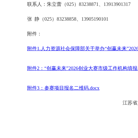
联系人：朱立蕾（025）83238871、13913901317
张 静（025）83238858、13905190101
附件：
附件1.人力资源社会保障部关于举办“创赢未来”2026
附件2：“创赢未来”2026创业大赛市级工作机构填报表.
附件3：参赛项目报名二维码.docx
江苏省