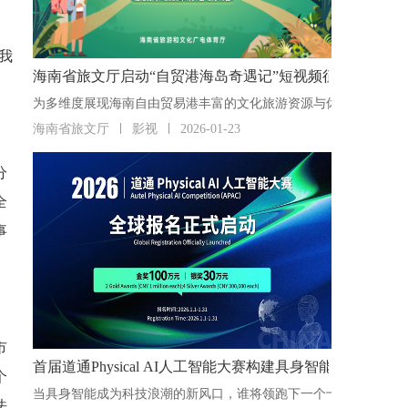
我
海南省旅文厅启动“自贸港海岛奇遇记”短视频征集活动
海南省旅文厅
影视
2026-01-23
分
全
事
市
首届道通Physical AI人工智能大赛构建具身智能“人才
个
法