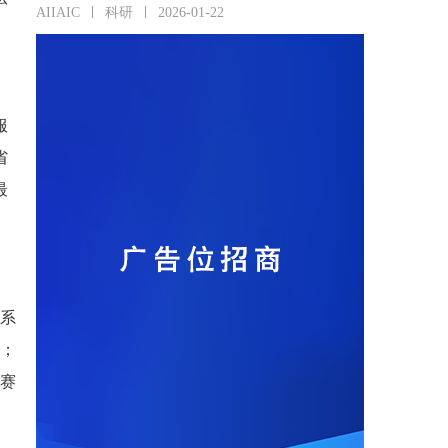
AIIAIC
科研
2026-01-22
服
省
最
联系
料；
决赛