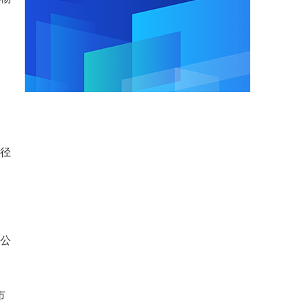
路径
。公
市