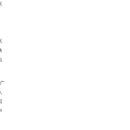
区
区
决
点
外广
人
写
申