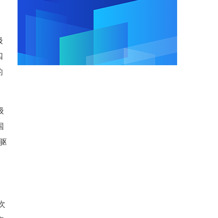
级
四
的
级
国
驱
次