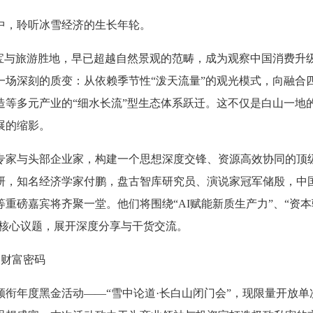
中，聆听冰雪经济的生长年轮。
瑰宝与旅游胜地，早已超越自然景观的范畴，成为观察中国消费升
一场深刻的质变：从依赖季节性“泼天流量”的观光模式，向融合
造等多元产业的“细水长流”型生态体系跃迁。这不仅是白山一地
展的缩影。
专家与头部企业家，构建一个思想深度交锋、资源高效协同的顶
研，知名经济学家付鹏，盘古智库研究员、演说家冠军储殷，中
重磅嘉宾将齐聚一堂。他们将围绕“AI赋能新质生产力”、“资本
等核心议题，展开深度分享与干货交流。
的财富密码
衔年度黑金活动——“雪中论道·长白山闭门会”，现限量开放单