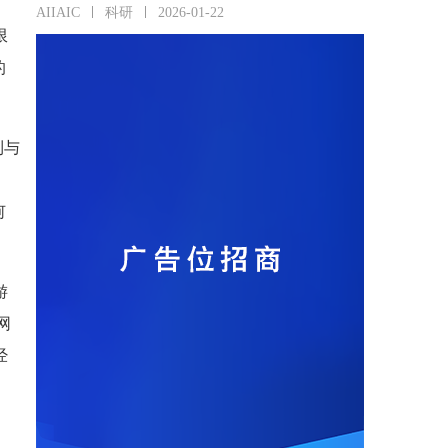
AIIAIC
科研
2026-01-22
限
的
利与
何
游
网
经