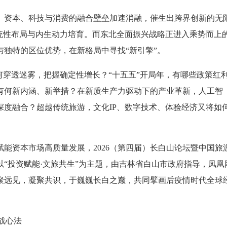
。资本、科技与消费的融合壁垒加速消融，催生出跨界创新的无
系统性布局与内生动力培育。而东北全面振兴战略正进入乘势而上
独特的区位优势，在新格局中寻找“新引擎”。
何穿透迷雾，把握确定性增长？“十五五”开局年，有哪些政策红
有何新内涵、新举措？在新质生产力驱动下的产业革新，人工智
深度融合？超越传统旅游，文化IP、数字技术、体验经济又将如
能资本市场高质量发展，2026（第四届）长白山论坛暨中国旅
以“投资赋能·文旅共生”为主题，由吉林省白山市政府指导，凤凰
聚远见，凝聚共识，于巍巍长白之巅，共同擘画后疫情时代全球
战心法