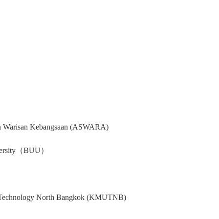
risan Kebangsaan (ASWARA)
versity（BUU）
chnology North Bangkok (KMUTNB)