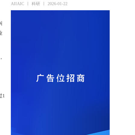
AIIAIC
科研
2026-01-22
纠
业
，
过1