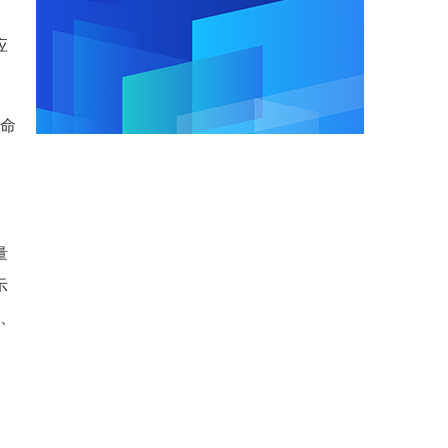
应
件命
量
示
例、