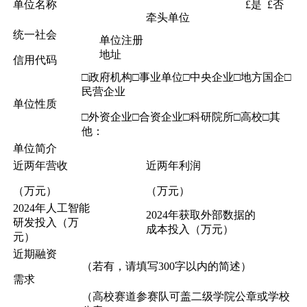
单位名称
£是 £否
牵头单位
统一社会
单位注册
地址
信用代码
□政府机构□事业单位□中央企业□地方国企□
民营企业
单位性质
□外资企业□合资企业□科研院所□高校□其
他：
单位简介
近两年营收
近两年利润
（万元）
（万元）
2024年人工智能
2024年获取外部数据的
研发投入（万
成本投入（万元）
元）
近期融资
（若有，请填写300字以内的简述）
需求
（高校赛道参赛队可盖二级学院公章或学校