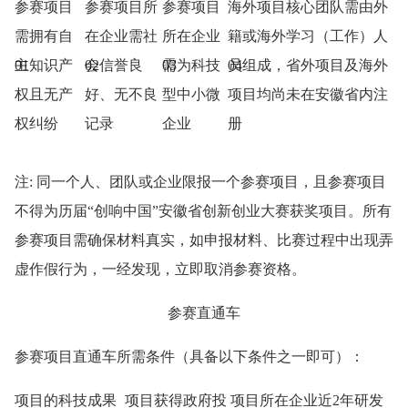
参赛项目
参赛项目所
参赛项目
海外项目核心团队需由外
需拥有自
在企业需社
所在企业
籍或海外学习（工作）人
01
主知识产
02
会信誉良
03
需为科技
04
员组成，省外项目及海外
权且无产
好、无不良
型中小微
项目均尚未在安徽省内注
权纠纷
记录
企业
册
注: 同一个人、团队或企业限报一个参赛项目，且参赛项目
不得为历届“创响中国”安徽省创新创业大赛获奖项目。所有
参赛项目需确保材料真实，如申报材料、比赛过程中出现弄
虚作假行为，一经发现，立即取消参赛资格。
参赛直通车
参赛项目直通车所需条件（具备以下条件之一即可）：
项目的科技成果
项目获得政府投
项目所在企业近2年研发