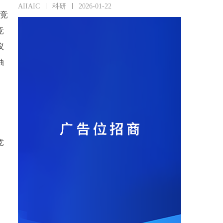
AIIAIC
科研
2026-01-22
括竞
竞
议
抽
竞