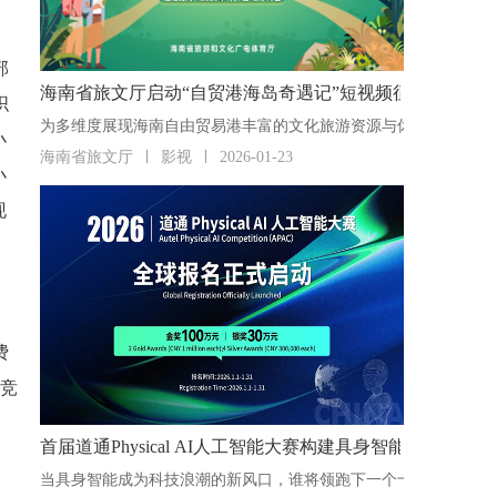
部
海南省旅文厅启动“自贸港海岛奇遇记”短视频征集活动
织
小
海南省旅文厅
影视
2026-01-23
小
现
费
及竞
首届道通Physical AI人工智能大赛构建具身智能“人才