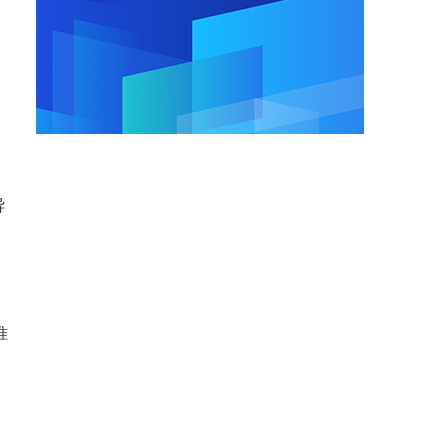
。
导
准