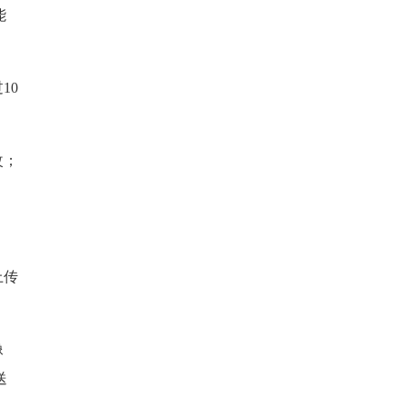
能
10
改；
上传
像
送