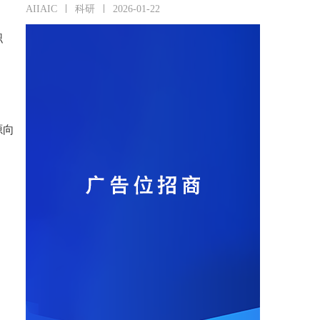
AIIAIC
科研
2026-01-22
职
源向
。