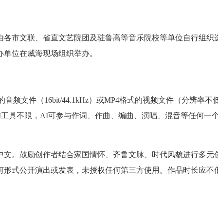
由各市文联、省直文艺院团及驻鲁高等音乐院校等单位自行组织
办单位在威海现场组织举办。
文件（16bit/44.1kHz）或MP4格式的视频文件（分辨率不
用的AI工具不限，AI可参与作词、作曲、编曲、演唱、混音等任何一
中文。鼓励创作者结合家国情怀、齐鲁文脉、时代风貌进行多元
何形式公开演出或发表，未授权任何第三方使用。作品时长应不