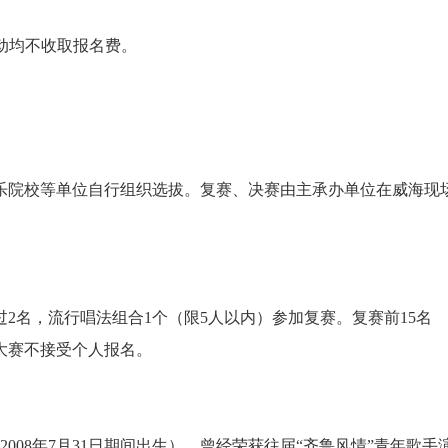
动均不收取报名费。
乐院校等单位自行组织选拔。复赛、决赛由主承办单位在威海现
2名，流行唱法组合1个（限5人以内）参加复赛。复赛前15名
大赛不接受个人报名。
——2008年7月31日期间出生）。曾经荣获往届“齐鲁风情”青年歌手