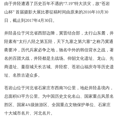
由于井陉遭遇了历史百年不遇的“7.19”特大洪灾，故“苍岩
山杯” 首届摄影大展比赛征稿时间由原来的2016年10月30
日，截止到2017年4月30日。
井陉县位于河北省西部边陲，冀晋结合部，太行山东麓，井
陉素有“太行八陉之第五陉，天下九塞之第六塞”之称乃冀通
衢要冲，历代兵家必争之地，驰名中外的韩信背水之战，著
名的百团大战，井陉都是主战场。仰韶文化遗址、龙山、先
商遗址、蔓葭城天长古城、井陉窑、苍岩山福庆寺等历史遗
址、名胜古迹众多。
苍岩山位于河北省石家庄市西南70公里，地处井陉县境内，
总面积63平方公里。为中国历史文化名山、国家重点风景名
胜区、国家4A级旅游区、全国重点文物保护单位、石家庄
十大城市名片、河北名片。