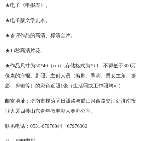
★电子《申报表》。
★电子版文学剧本。
★参评作品的高清、标清全片。
★15秒高清片花。
★作品尺寸为50*40（cm）,存储格式为*.tif，不得低于300万
像素的海报、剧照、主创人员（编剧、导演、男女主角、摄
影、剪辑等）的彩色近照1张（生活照或工作照均可）。
邮寄地址：济南市槐荫区日照路与腊山河西路交汇处济南报
业大厦四楼山东青年微电影大赛办公室。
联系电话：0531-67976844、67976362