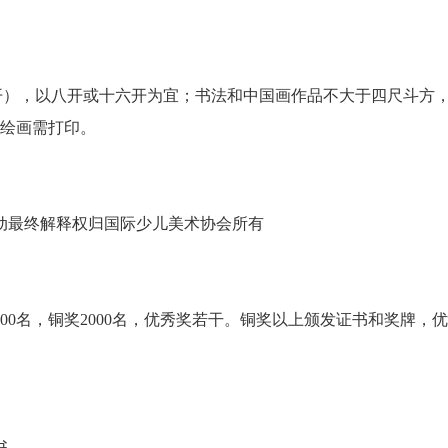
（4开），以八开或十六开为宜；书法和中国画作品不大于四尺斗方
脑绘画需打印。
动最终解释权归国际少儿美术协会所有
1500名，铜奖2000名，优秀奖若干。铜奖以上颁发证书和奖牌，
书。