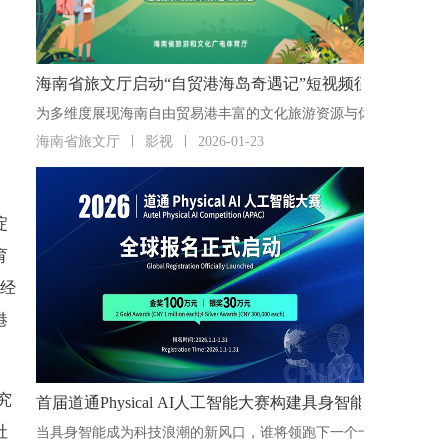
海南省旅文厅启动“自贸港海岛奇遇记”短视频征集活动
海南省旅文厅
影视
2026-01-23
淀
育
已经
港
研究
首届道通Physical AI人工智能大赛构建具身智能“人才
社