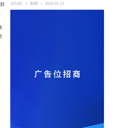
AIIAIC
科研
2026-01-22
国郑
致
活