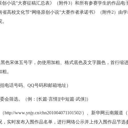
原创小说”大赛征稿汇总表》（附件3）和所有参赛学生的作品电
省高校文化节“网络原创小说”大赛作者承诺书》（附件2）由学
院。
，黑色宋体五号字，勿使用加粗、格式底色及文字颜色，首行缩进
加粗。
括电话号码、QQ号码和邮箱地址）
会筛选。（例：[长篇·言情][中短篇·武侠]）
ww.ynjy.cn/chn201004071101502/）、新华网云南频道（h
委会将根据实际情况，实时发布入围作品名单，进行网络公示并上传入围作品节选