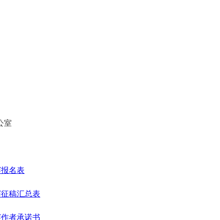
公室
赛报名表
赛征稿汇总表
赛作者承诺书