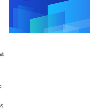
长故
化
名