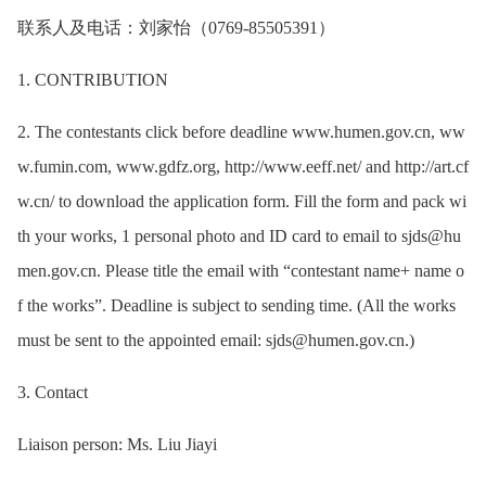
联系人及电话：刘家怡（0769-85505391）
1. CONTRIBUTION
2. The contestants click before deadline www.humen.gov.cn, ww
w.fumin.com, www.gdfz.org, http://www.eeff.net/ and http://art.cf
w.cn/ to download the application form. Fill the form and pack wi
th your works, 1 personal photo and ID card to email to sjds@hu
men.gov.cn. Please title the email with “contestant name+ name o
f the works”. Deadline is subject to sending time. (All the works
must be sent to the appointed email: sjds@humen.gov.cn.)
3. Contact
Liaison person: Ms. Liu Jiayi