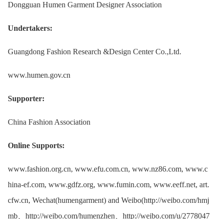
Dongguan Humen Garment Designer Association
Undertakers:
Guangdong Fashion Research &Design Center Co.,Ltd.
www.humen.gov.cn
Supporter:
China Fashion Association
Online Supports:
www.fashion.org.cn, www.efu.com.cn, www.nz86.com, www.c
hina-ef.com, www.gdfz.org, www.fumin.com, www.eeff.net, art.
cfw.cn, Wechat(humengarment) and Weibo(http://weibo.com/hmj
mb、http://weibo.com/humenzhen、http://weibo.com/u/2778047