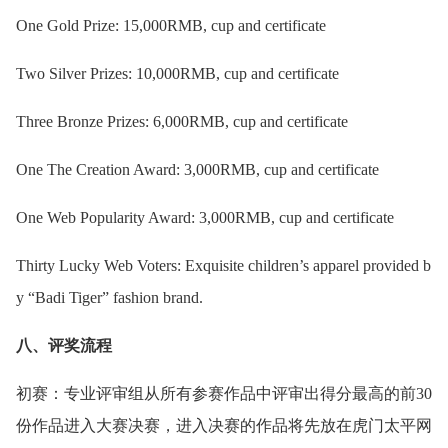
One Gold Prize: 15,000RMB, cup and certificate
Two Silver Prizes: 10,000RMB, cup and certificate
Three Bronze Prizes: 6,000RMB, cup and certificate
One The Creation Award: 3,000RMB, cup and certificate
One Web Popularity Award: 3,000RMB, cup and certificate
Thirty Lucky Web Voters: Exquisite children’s apparel provided b
y “Badi Tiger” fashion brand.
八、评奖流程
初赛：专业评审组从所有参赛作品中评审出得分最高的前30
份作品进入大赛决赛，进入决赛的作品将先放在虎门太平网