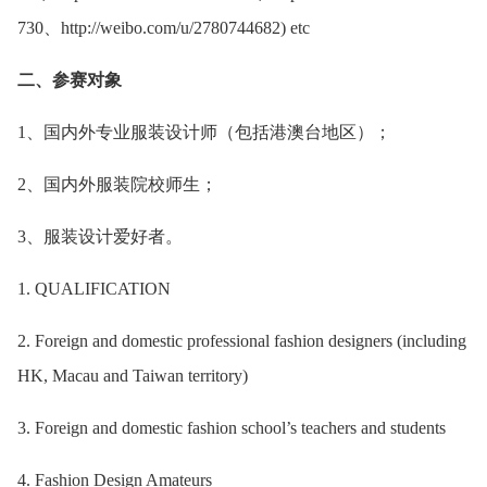
730、http://weibo.com/u/2780744682) etc
二、参赛对象
1、国内外专业服装设计师（包括港澳台地区）；
2、国内外服装院校师生；
3、服装设计爱好者。
1. QUALIFICATION
2. Foreign and domestic professional fashion designers (including
HK, Macau and Taiwan territory)
3. Foreign and domestic fashion school’s teachers and students
4. Fashion Design Amateurs