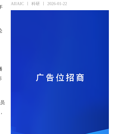
AIIAIC
科研
2026-01-22
年
论
播
影
学员
，