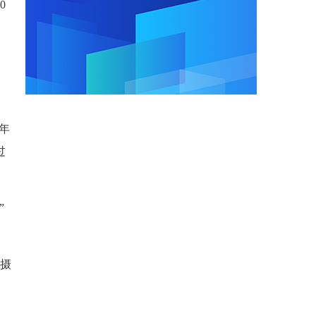
0
年
过
”
佳摄