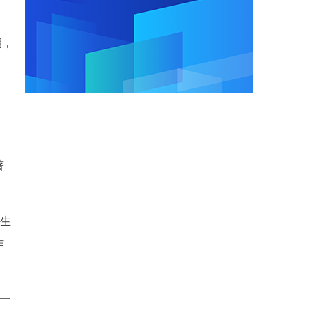
期，
著
招生
作
进一