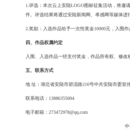
1.评选：本次云上安陆LOGO图标征集活动，将邀
件。评选结果将通过安陆新闻网、孝感网等媒体进
2.奖励：入选作品给予一次性奖金10000元，入围作
四、作品权属约定
入围、入选作品一经支付奖金，作品所有权、修改
五、联系方式
地 址：湖北省安陆市碧涢路210号中共安陆市委宣
联系电话：13886355004
电子邮箱：273472978@qq.com
中