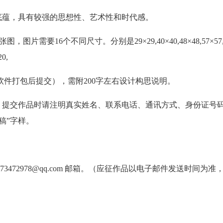
底蕴，具有较强的思想性、艺术性和时代感。
图片需要16个不同尺寸。分别是29×29,40×40,48×48,57×57,
20,
24（请使用压缩软件打包后提交），需附200字左右设计构思说明。
。提交作品时请注明真实姓名、联系电话、通讯方式、身份证号
稿”字样。
3472978@qq.com 邮箱。（应征作品以电子邮件发送时间为准