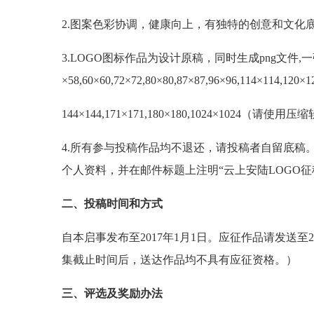
2.图案色彩协调，健康向上，有独特的创意和文化
3.LOGO图标作品为设计原稿，同时生成png文件,一张图，
×58,60×60,72×72,80×80,87×87,96×96,114×114,120×1
144×144,171×171,180×180,1024×10
4.所有参与投稿作品均不退还，请投稿者自留底稿
个人资料，并在邮件标题上注明“云上安陆LOGO征
二、投稿时间和方式
自本启事发布至2017年1月1日。应征作品请发送至27
集截止时间后，送达作品均不具有应征资格。）
三、评选及奖励办法