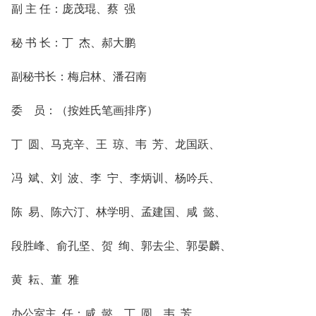
副 主 任：庞茂琨、蔡 强
秘 书 长：丁 杰、郝大鹏
副秘书长：梅启林、潘召南
委 员：（按姓氏笔画排序）
丁 圆、马克辛、王 琼、韦 芳、龙国跃、
冯 斌、刘 波、李 宁、李炳训、杨吟兵、
陈 易、陈六汀、林学明、孟建国、咸 懿、
段胜峰、俞孔坚、贺 绚、郭去尘、郭晏麟、
黄 耘、董 雅
办公室主 任：咸 懿、丁 圆、韦 芳